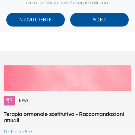
clicca su "Nuovo utente" e segui le istruzioni.
NUOVO UTENTE
ACCEDI
gynecology
NEWS
Terapia ormonale sostitutiva - Raccomandazioni
attuali
13 settembre 2023